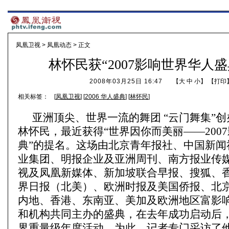
凤凰卫视
>
凤凰动态
> 正文
林怀民获“2007影响世界华人盛
2008年03月25日 16:47
【
大
中
小
】 【
打印
相关标签：
[
凤凰卫视
] [
2006 华人盛典
] [
林怀民
]
亚洲顶尖、世界一流的舞团 “云门舞集”
林怀民，最近获得“世界因你而美丽——200
典”的提名。这场由北京青年报社、中国新闻
业集团、明报企业及亚洲周刊、南方报业传
视及凤凰新媒体、新加坡联合早报、搜狐、
界日报（北美）、欧洲时报及美国侨报、北京
内地、香港、东南亚、美加及欧洲地区富影
和机构共同主办的盛典，在去年成功启动后
界重量级年度活动。为此，记者专门采访了