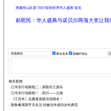
西藏登山队获“2007影响世界华人盛典”提名
郝慰民：华人盛典与诺贝尔两项大奖让我
匿名发表
隐藏IP地址
相关新闻
·
江河水行动路线二：探险长江源头
·
江河水行动路线一：四川——云南
·
《江河水》志愿者选拔活动报名！
·
陈鲁豫渴望平凡生活 怕被当作成功女性典范