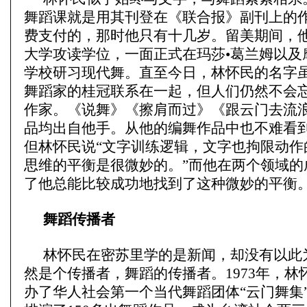
舞蹈课就是用其刊登在《联合报》副刊上的
费支付的，那时他只有十几岁。留美期间，
大学攻读学位，一面正式在玛莎•葛兰姆以及
学校研习现代舞。直至今日，林怀民的名字
舞蹈家的桂冠联系在一起，但人们仍然不会
作家。《说舞》《擦肩而过》《跟云门去流
品均出自他手。从他的编舞作品中也不难看
但林怀民说“文字训练逻辑，文字也拘限动作
思维的平衡是很微妙的。”而他在两个领域的
了他总能比较成功地找到了这种微妙的平衡
舞蹈传播者
林怀民在密苏里学的是新闻，却没有以此
然是个传播者，舞蹈的传播者。1973年，林
办了华人社会第一个当代舞蹈团体“云门舞集”