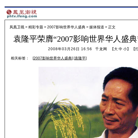
凤凰卫视
>
精彩专题
>
2007影响世界华人盛典
>
媒体报道
> 正文
袁隆平荣膺“2007影响世界华人盛
2008年03月26日 16:56
千龙网
【
大
中
小
】 【
相关标签：
[
2007影响世界华人盛典
] [
袁隆平
]