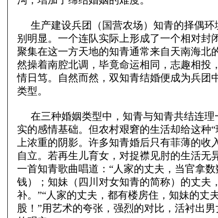
沟，增加了缔结婚姻的难度。
生产建设兵团（国营农场）知青的择偶环
别明显。一个连队实际上形成了一个相对封
聚集在这一方天地的知青通常来自天南海北
然操着南腔北调，毕竟命运相同，志趣相投
情日笃。自然而然，双知青结婚便成为兵团
类型。
在三种婚姻类型中，知青与知青共结连理
实的感情基础。但农村艰窘的生活却给这种“
上浓重的阴影。许多知青婚后只有菲薄的收
自立。若再生儿育女，对捉襟见肘的生活无
一首知青歌曲唱道：“人家的丈夫，当官拿数
钱）；知妹（四川对女知青的简称）的丈夫
补。”“人家的丈夫，都有楼房住，知妹的丈
股！”用艺术的夸张，强烈的对比，活衬出男