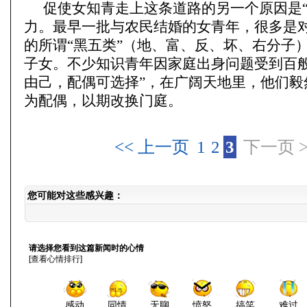
促使女知青走上这条道路的另一个原因是“
力。最早一批与农民结婚的女青年，很多是
的所谓“黑五类”（地、富、反、坏、右分子）
子女。不少知识青年因家庭出身问题受到百般
由己，配偶可选择”，在广阔天地里，他们毅
为配偶，以期改换门庭。
<< 上一页
1
2
3
下一页 >
您可能对这些感兴趣：
请选择您看到这篇新闻时的心情
[
查看心情排行
]
感动
同情
无聊
愤怒
搞笑
难过