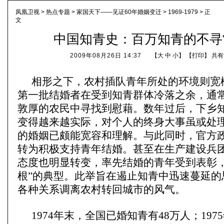
凤凰卫视
>
热点专题
>
家国天下——见证60年婚姻变迁
>
1969-1979
> 正
文
中国知青史：百万知青的不寻
2009年08月26日 14:37
【
大
中
小
】 【
打印
】
共有
相形之下，农村插队青年所处的环境则宽
第一批结婚者在受到知青群体冷落之余，通
敦厚的农民中寻找到慰藉。数年过后，下乡
变得越来越实际，对个人的终身大事虽或处
的婚姻已颇能宽容和理解。与此同时，官方
转为积极支持青年结婚。甚至在生产建设兵
态度也明显转变，率先结婚的青年受到表彰，
根”的典型。此举旨在遏止知青中迅速蔓延的
各种关系调离农村转回城市的风气。
1974年末，全国已婚知青有48万人；1975