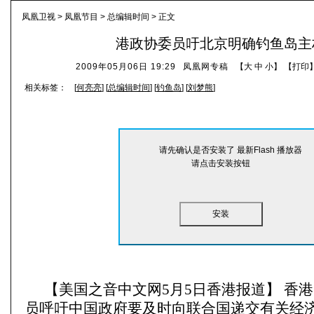
凤凰卫视
>
凤凰节目
>
总编辑时间
> 正文
港政协委员吁北京明确钓鱼岛主
2009年05月06日 19:29
凤凰网专稿
【
大
中
小
】 【
打印
相关标签：
[
何亮亮
] [
总编辑时间
] [
钓鱼岛
] [
刘梦熊
]
请先确认是否安装了 最新Flash 播放器
请点击安装按钮
安装
【美国之音中文网5月5日香港报道】
香港
员呼吁中国政府要及时向联合国递交有关经