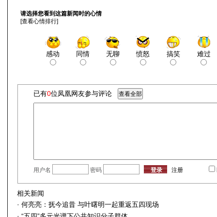
请选择您看到这篇新闻时的心情
[
查看心情排行
]
感动
同情
无聊
愤怒
搞笑
难过
已有
0
位凤凰网友参与评论
用户名
密码
注册
相关新闻
·
何亮亮：抚今追昔 与叶曙明一起重返五四现场
·
“五四”多元光谱下公共知识分子群体