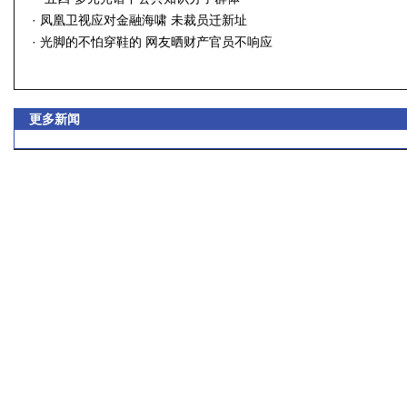
·
凤凰卫视应对金融海啸 未裁员迁新址
·
光脚的不怕穿鞋的 网友晒财产官员不响应
更多新闻