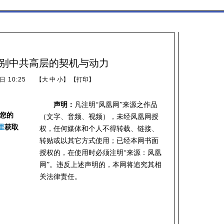
渐别中共高层的契机与动力
日 10:25
【
大
中
小
】 【
打印
】
声明：
凡注明“凤凰网”来源之作品
您的
（文字、音频、视频），未经凤凰网授
里
获取
权，任何媒体和个人不得转载、链接、
转贴或以其它方式使用；已经本网书面
授权的，在使用时必须注明“来源：凤凰
网”。违反上述声明的，本网将追究其相
关法律责任。