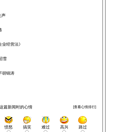
先声
路
企业经营法》
昭雪
平胡锦涛
这篇新闻时的心情
[
查看心情排行
]
愤怒
搞笑
难过
高兴
路过