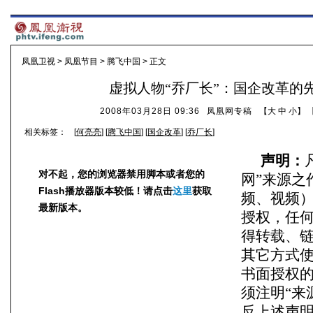
凤凰卫视
>
凤凰节目
>
腾飞中国
> 正文
虚拟人物“乔厂长”：国企改革的
2008年03月28日 09:36
凤凰网专稿
【
大
中
小
】 
相关标签：
[
何亮亮
] [
腾飞中国
] [
国企改革
] [
乔厂长
]
声明：
对不起，您的浏览器禁用脚本或者您的
网”来源之
Flash播放器版本较低！请点击
这里
获取
频、视频
最新版本。
授权，任
得转载、
其它方式
书面授权
须注明“来
反上述声