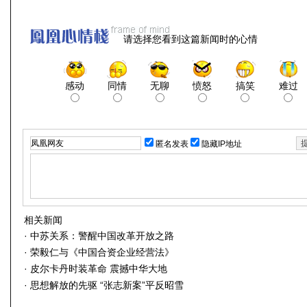
请选择您看到这篇新闻时的心情
感动
同情
无聊
愤怒
搞笑
难过
匿名发表
隐藏IP地址
相关新闻
·
中苏关系：警醒中国改革开放之路
·
荣毅仁与《中国合资企业经营法》
·
皮尔卡丹时装革命 震撼中华大地
·
思想解放的先驱 “张志新案”平反昭雪