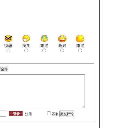
愤怒
搞笑
难过
高兴
路过
注册
匿名