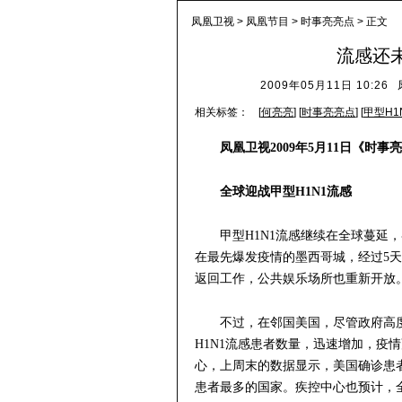
凤凰卫视
>
凤凰节目
>
时事亮亮点
> 正文
流感还
2009年05月11日 10:26
相关标签：
[
何亮亮
] [
时事亮亮点
] [
甲型H1
凤凰卫视2009年5月11日《
时事亮
全球迎战甲型H1N1流感
甲型H1N1流感继续在全球蔓延
在最先爆发疫情的墨西哥城，经过5
返回工作，公共娱乐场所也重新开放
不过，在邻国美国，尽管政府高
H1N1流感患者数量，迅速增加，疫
心，上周末的数据显示，美国确诊患者
患者最多的国家。疾控中心也预计，