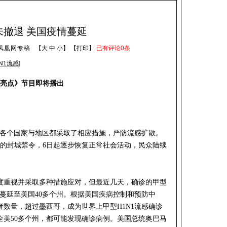
未撤退 美国疫情蔓延
凤凰网专稿
【
大
中
小
】 【
打印
】
已有评论
0
条
N1流感
]
亮点
》节目即将播出
，各个国家与地区都采取了相应措施，严防流感扩散。
天的封城禁令，6日起逐步恢复正常社会活动，民众陆续
。
度重视并采取多种措施应对，但最近几天，确诊的甲型
情蔓延至美国40多个州。根据美国疾病控制和预防中
数量，超过墨西哥，成为世界上甲型H1N1流感确诊
全美50多个州，都可能发现确诊病例。美国总统奥巴马