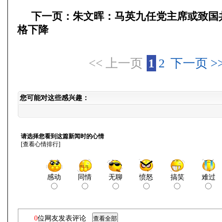
下一页：朱文晖：马英九任党主席或致国
格下降
<< 上一页
1
2
下一页 >
您可能对这些感兴趣：
请选择您看到这篇新闻时的心情
[
查看心情排行
]
感动
同情
无聊
愤怒
搞笑
难过
0
位网友发表评论