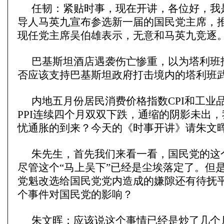
任韧：紧贴时事，现在开讲，各位好，我
导人马英九宣布参选新一届的国民党主席，
现任党主席吴伯雄表示，无意和马英九竞逐
巴基斯坦酒店遇袭伤亡惨重，以为塔利班
否应该支持巴基斯坦政府打击境内的塔利班
内地五月份居民消费价格指数CPI和工业
PPI连续四个月双双下跌，通缩的阴影未出
忧通胀的到来？今天的《时事开讲》请朱文
朱先生，首先我们来看一看，国民党的这
尽管这个“马上吴下”已经是尘埃落定了。但
党魁改选给国民党党内造成的嫌隙还有待抚
个事件对国民党的影响？
朱文晖：应该说这个事情已经是炒了几个