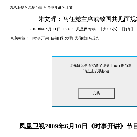
凤凰卫视
>
凤凰节目
>
时事开讲
> 正文
朱文晖：马任党主席或致国共见面规
2009年06月11日 18:09
凤凰网专稿
【
大
中
小
】 【
打印
】
相关标签：
[
时事开讲
] [
任韧
] [
朱文晖
] [
吴伯雄
] [
马英九
]
请先确认是否安装了 最新Flash 播放器
请点击安装按钮
安装
凤凰卫视2009年6月10日《时事开讲》节