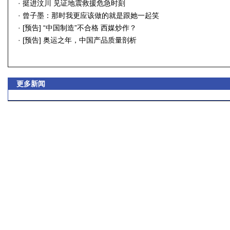
·
挺进汶川 见证地震救援危急时刻
·
曾子墨：那时我更应该做的就是跟她一起笑
·
[预告] “中国制造”不合格 西媒炒作？
·
[预告] 奥运之年，中国产品质量剖析
更多新闻