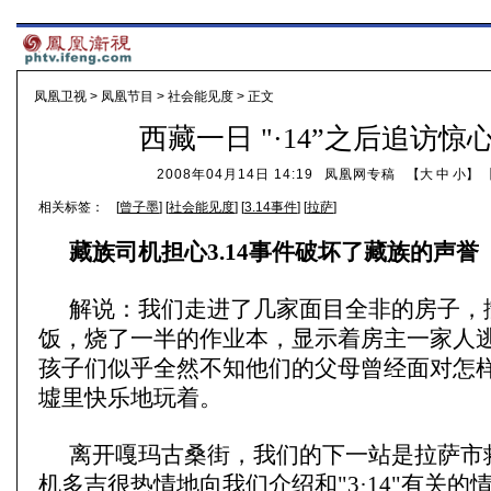
凤凰卫视
>
凤凰节目
>
社会能见度
> 正文
西藏一日 "·14”之后追访惊
2008年04月14日 14:19
凤凰网专稿
【
大
中
小
】 
相关标签：
[
曾子墨
] [
社会能见度
] [
3.14事件
] [
拉萨
]
藏族司机担心3.14事件破坏了藏族的声誉
解说：
我们走进了几家面目全非的房子，
饭，烧了一半的作业本，显示着房主一家人
孩子们似乎全然不知他们的父母曾经面对怎
墟里快乐地玩着。
离开嘎玛古桑街，我们的下一站是拉萨市
机多吉很热情地向我们介绍和"3·14"有关的