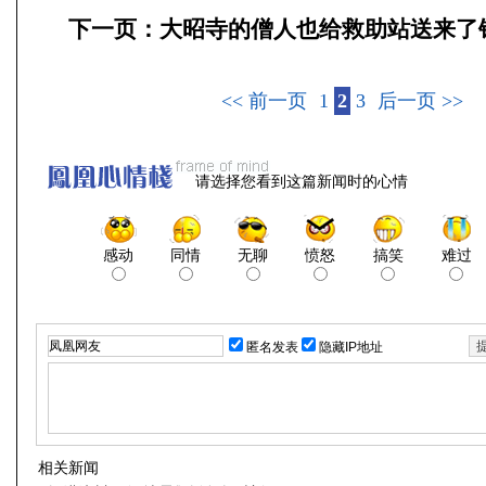
下一页：
大昭寺的僧人也给救助站送来了
<< 前一页
1
2
3
后一页 >>
请选择您看到这篇新闻时的心情
感动
同情
无聊
愤怒
搞笑
难过
匿名发表
隐藏IP地址
相关新闻