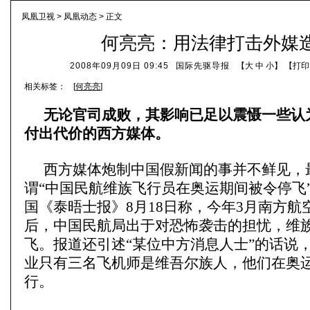
凤凰卫视
>
凤凰动态
> 正文
何亮亮：用法律打击外媒
2008年09月09日 09:45
国际先驱导报
【
大
中
小
】 【
打印
相关标签：
[
何亮亮
]
无论官司成败，其影响已足以震慑一些认
付出代价的西方媒体。
西方媒体炮制中国假新闻的事并不鲜见，
谓“中国民航维族飞行员在奥运期间被令停飞”
国《泰晤士报》8月18日称，今年3月南方航
后，中国民航局出于对恐怖袭击的担忧，维
飞。报道还引述“某位中方消息人士”的话说
业只有三名飞机师是维吾尔族人，他们在奥
行。