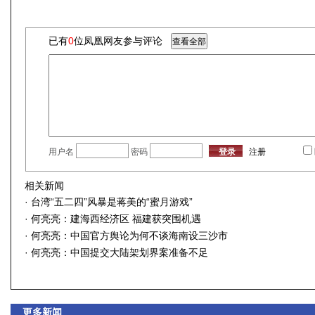
已有
0
位凤凰网友参与评论
用户名
密码
注册
相关新闻
·
台湾“五二四”风暴是蒋美的“蜜月游戏”
·
何亮亮：建海西经济区 福建获突围机遇
·
何亮亮：中国官方舆论为何不谈海南设三沙市
·
何亮亮：中国提交大陆架划界案准备不足
更多新闻