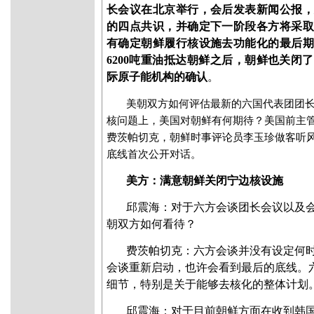
长会议在北京举行，会后发表新闻公报，
的四点共识，并确定下一阶段各方将采取
有确定朝鲜履行核设施去功能化的最后期
6200吨重油抵达朝鲜之后，朝鲜也关闭
际原子能机构的确认
。
美朝双方如何评估最新的六国代表团团
核问题上，美国对朝鲜有何期待？美国前主
费茨帕切克，朝鲜时事评论员李玉珍做客听
底线首次公开对话
。
美方：满意朝鲜关闭宁边核设施
邱震海：对于六方会谈团长会议以及
朝双方如何看待？
费茨帕切克：六方会谈并没有设定何
会谈重新启动，也许会看到最后的底线。
细节，特别是关于能够去核化的整体计划
邱震海：对于目前朝鲜方面在收到韩国