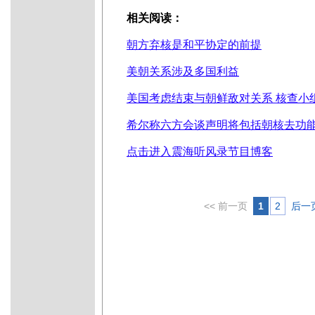
相关阅读：
朝方弃核是
和平协定的前提
美朝关系涉及多国利益
美国考虑结束与朝鲜敌对关系 核查小
希尔称六方会谈声明将包括朝核去功
点击进入震
海听风录节目博客
<< 前一页
1
2
后一页