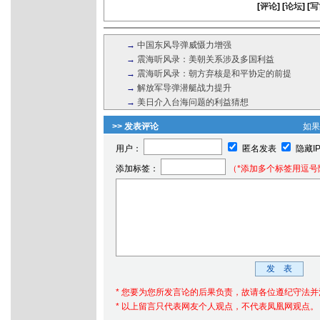
[
评论
] [
论坛
] [
写
→
中国东风导弹威慑力增强
→
震海听风录：美朝关系涉及多国利益
→
震海听风录：朝方弃核是和平协定的前提
→
解放军导弹潜艇战力提升
→
美日介入台海问题的利益猜想
>> 发表评论
如
用户：
匿名发表
隐藏I
添加标签：
（*添加多个标签用逗号
* 您要为您所发言论的后果负责，故请各位遵纪守法
* 以上留言只代表网友个人观点，不代表凤凰网观点。