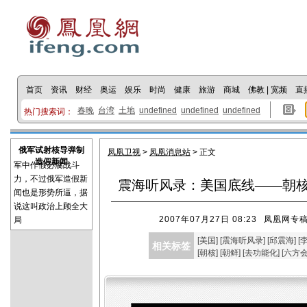
首页
资讯
财经
奥运
娱乐
时尚
健康
旅游
商城
佛教
|
宽频
直
春晚
台湾
土地
undefined
undefined
undefined
热门搜索词：
俄军试射核导弹制
凤凰卫视
>
凤凰消息站
> 正文
造假新闻
军中作假必腐战斗
力，不过俄军造假新
震海听风录：美国底线——朝
闻也是形势所逼，据
说这叫政治上顾全大
2007年07月27日 08:23
凤凰网专
局
[
美国
] [
震海听风录
] [
邱震海
] [
相关标签
[
朝核
] [
朝鲜
] [
去功能化
] [
六方