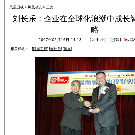
凤凰卫视
>
凤凰动态
> 正文
刘长乐：企业在全球化浪潮中成长
略
2007年05月16日 14:13
【
大
中
小
】 【
打印
】
0
位网
相关标签：
[
凤凰卫视
] [
刘长乐
] [
凤凰
]