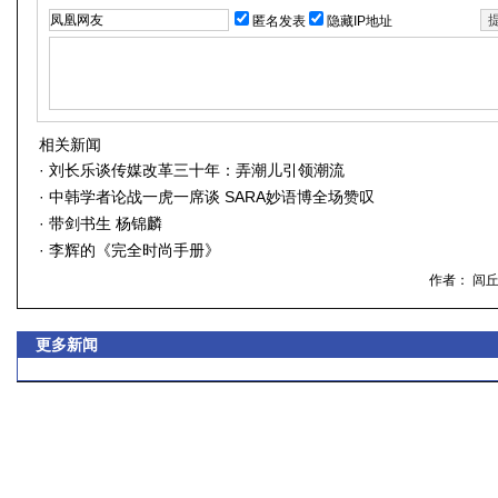
匿名发表
隐藏IP地址
相关新闻
·
刘长乐谈传媒改革三十年：弄潮儿引领潮流
·
中韩学者论战一虎一席谈 SARA妙语博全场赞叹
·
带剑书生 杨锦麟
·
李辉的《完全时尚手册》
作者： 闾
更多新闻