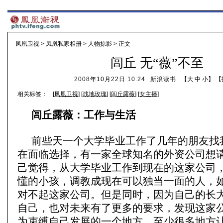
凤凰卫视
>
凤凰私家相册
>
人物掠影
> 正文
闾丘 无“薇”不至
2008年10月22日 10:24
新浪读书
【
大
中
小
】 【
相关标签：
[
凤凰卫视
] [
战地玫瑰
] [
闾丘露薇
] [
女主播
]
闾丘露薇：工作与生活
前些天一个大学毕业工作了几年的朋友找
在面临选择，有一家全球知名的外资公司想
己觉得，从大学毕业工作到现在的这家公司
懂的小孩，调教成现在可以独当一面的人，
对不起这家公司。但是同时，因为自己的长
自己，也对未来有了更多的要求，发现这家
为束缚自己发展的一个地方，至少很多地方