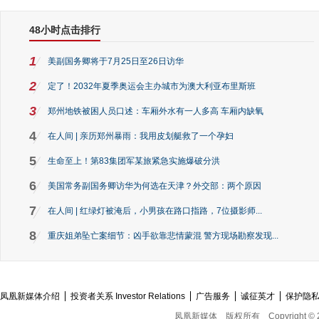
48小时点击排行
1
美副国务卿将于7月25日至26日访华
2
定了！2032年夏季奥运会主办城市为澳大利亚布里斯班
3
郑州地铁被困人员口述：车厢外水有一人多高 车厢内缺氧
4
在人间 | 亲历郑州暴雨：我用皮划艇救了一个孕妇
5
生命至上！第83集团军某旅紧急实施爆破分洪
6
美国常务副国务卿访华为何选在天津？外交部：两个原因
7
在人间 | 红绿灯被淹后，小男孩在路口指路，7位摄影师...
8
重庆姐弟坠亡案细节：凶手欲靠悲情蒙混 警方现场勘察发现...
凤凰新媒体介绍
投资者关系 Investor Relations
广告服务
诚征英才
保护隐
凤凰新媒体
版权所有
Copyright © 