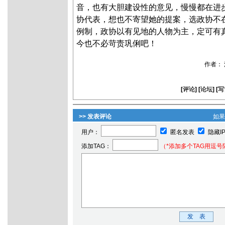
音，也有大胆建设性的意见，慢慢都在进
协代表，想也不寄望她的提案，选政协不
例制，政协以有见地的人物为主，定可有
今也不必苛责巩俐吧！
作者：
[
评论
] [
论坛
] [
写
>> 发表评论
如
用户：
匿名发表
隐藏I
添加TAG：
（*添加多个TAG用逗号