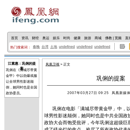
首页
资讯
财经
奥运
娱乐
时尚
健康
旅游
商城
佛教
|
宽频
直
春晚
台湾
土地
undefined
undefined
undefined
热门搜索词：
江素惠：巩俐的提
凤凰卫视
> 正文
案
巩俐在《满城尽带黄
金甲》中以劲爆戏服
巩俐的提案
让全球男性影迷颠
倒，她同时也是全国
2007年03月27日 09:25
凤凰新媒
政协委员。
巩俐在电影「满城尽带黄金甲」中，
球男性影迷颠倒，她同时也是中共全国政
政协大会而饱受批评，今年巩俐这超级巨
成了镁光灯的焦点，抢尽了所有政协代表