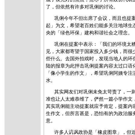
了，但依然有许多对巩俐的讨论。
巩俐今年不但出席了会议，而且也提
起」为文，希望老百姓们能多关注地球生
央的「绿色环保」建构和谐社会之理念。
巩俐在提案中表示：「我们的环境太
见，大家都寄望于国家投入多少钱，而很
些什么。去国外拍戏时，发现当地人的环
陆的报章为此抨击巩俐提案内容太过口语
「像小学生的作文」，希望巩俐阿姨专注
水。
其实网友们对巩俐未免太苛责了，一
准也让人太难恭维了，俨然一篇小学作文
其实巩俐能主动提案就应予肯定，提案内
生作文，但所言甚是，恐怕有的为政治服
意。
许多人讥讽政协是「橡皮图章」，但