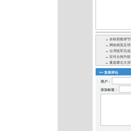
→
余秋雨教师节
→
网络精英足球
→
台湾陆军完成
→
应对台独升级
→
董嘉耀北大演
>> 发表评论
用户：
添加标签：