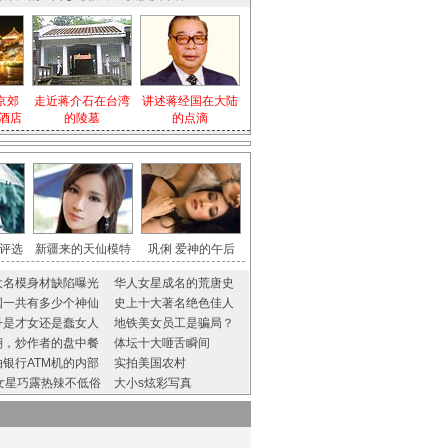
京郊
走近蒋介石在台湾
讲述蒋经国在大陆
酒店
的陵墓
的点滴
评选
新疆来的天仙模特
巩俐 爱神的午后
大名模身材缺陷曝光
华人女星成名的荒唐史
国一共有多少个神仙
史上十大著名绝色佳人
丹是才女还是蠢女人
地铁美女员工是骗局？
翔，炒作者的盘中餐
体坛十大咂舌瞬间
拍银行ATM机的内部
实拍美国农村
8女星巧露热辣不低俗
大小s炫彩写真