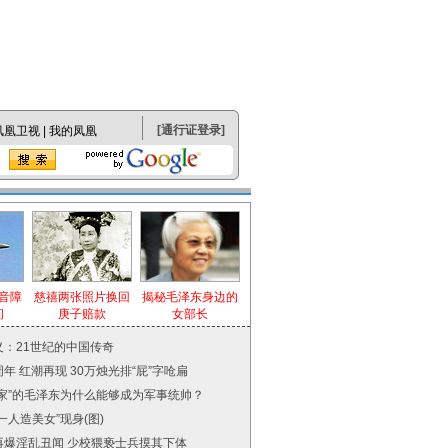
[
通行证登录
]
凤凰卫视
|
我的凤凰
音障
慈禧两张照片换回
揭秘毛泽东身边的
间
庚子赔款
女部长
义：21世纪的中国传奇
年 红潮再现 30万烛光排“屁”字呛扁
出家”的毛泽东为什么能够成为军事统帅？
一人造美女”现身(图)
再爆淫乱丑闻 少校猥亵士兵摸其下体