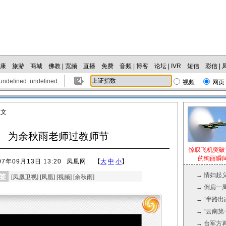
康
旅游
商城
佛教
|
宽频
直播
免费
音频
|
博客
论坛
|
IVR
短信
彩信
|
undefined
undefined
视频
网页
正文
为余秋雨老师过教师节
惊叹飞机突破
的绚丽瞬
07年09月13日 13:20
凤凰网
【
大
中
小
】
→
情妇起
签
[
凤凰卫视
] [
凤凰
] [
视频
] [
余秋雨
]
→
倒扁一周
→
“半路
→
“云南第
→
台军方