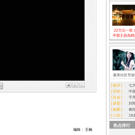
22万元一宿 
平西王府高档
最美社区导游
[
娱乐
]
七
[
历史
]
中
[
社会
]
于
[
体育
]
刘
[
贴图
]
偷
[
八卦
]
1
热点排行
编辑： 王楠