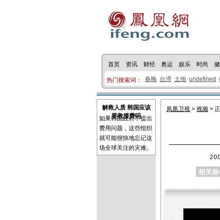
首页
资讯
财经
奥运
娱乐
时尚
健
春晚
台湾
土地
undefined
热门搜索词：
解救人质 韩国应该
凤凰卫视
>
视频
> 
要救援费吗
如果韩国政府不提出
费用问题，这些组织
就可能很快地忘记这
场全球关注的灾难。
20
相关标