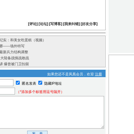
[
评论
] [
论坛
] [
写博客
] [
我来纠错
] [
好友分享
]
纪实：和美女吃蛋糕（视频）
赛——场外特写
最新兵力结构调整
 大陆备战慎战敢战
讲 爆曾被门卫扣留
如果您还不是凤凰会员，欢迎
注册
匿名发表
隐藏IP地址
（*添加多个标签用逗号隔开）