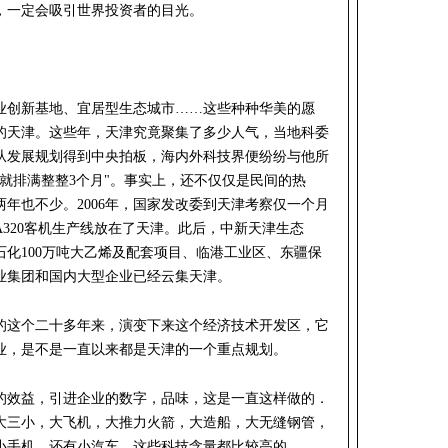
，一定会吸引世界投资者的目光。
业创新基地、宜居型生态城市……这些种种华美的愿
的天津。这些年，天津究竟聚集了多少人气，当地科委
从发展规划得到中央拍板，海内外科技界便纷纷与他所
就排满整整3个月"。事实上，还不仅仅是民间的热
年也不少。2006年，国家发改委到天津考察仅一个月
320客机生产线放在了天津。此后，中新天津生态
化100万吨大乙烯及配套项目、临港工业区、东疆保
业集团和国内大型企业已经云集天津。
的这个二十多年来，演变下来这个经济技术开发区，它
业，是不是一直以来都是天津的一个重点规划。
的效益，引进企业的数字，品味，这是一直这样做的．
大三小，大飞机，大推力火箭，大造船，大无缝钢管，
小手机，还有小汽车，这些科技含量都比较高的。