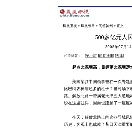
凤凰卫视
>
凤凰节目
>
问答神州
> 正文
500多亿元人
2008年07月14
相关标签：
[
吴小莉
] [
问答神州
] [
天津
]
起点比深圳高，目标更比深圳远
美国某驻中国领事曾在一次专题
比巴特农神庙还多的柱子？当时场下
路。解放北路一带属老天津五大道地
纷在这里驻兵，因而也建起了一座座
今天，解放北路上的这些异域风
历史，客观上也成就了昔日天津重要