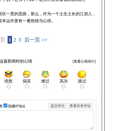
新区一贯的思路，那么，作为一个土生土长的江浙人，
资本运作更有一番热情与心得。
一页
1
2
3
后一页 >>
这篇新闻时的心情
[
查看心情排行
]
愤怒
搞笑
难过
高兴
路过
表
隐藏IP地址