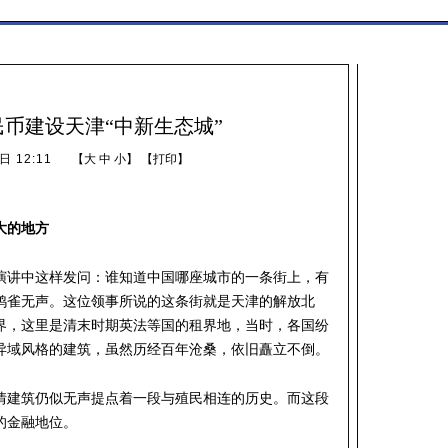
民币建设天津“中新生态城”
日 12:11
【
大
中
小
】 【
打印
】
大的地方
演讲中这样发问：谁知道中国哪座城市的一条街上，有
鸦雀无声。这位领事所说的这条街就是天津的解放北
界，这里是清末时期英法等国的租界地，当时，各国纷
异域风格的建筑，虽然历经百年沧桑，依旧矗立不倒。
情建筑仍似无声提点着一段与殖民相连的历史。而这段
的金融地位。