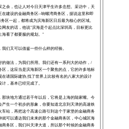
叹之余，也让人对今日天津平生许多念想。采访中，天
在建设的金融商务区--响螺湾商务区，据说这里和即
商务区一起，都将成为滨海新区日后最为核心的区域。
位网友的话，他说"滨海是个起点比深圳高，目标更比
上海看了都要服的规划。"
，我们又可以借鉴一些什么样的经验。
好的做法，为我们所用。我们还有一系列大的动作，/
务区，这应当是滨海新区一个聚焦的点，它的许多地标
现在请国际建协,找了世界上比较有名的八家大的设计
设计，基本已经完成了。
，那块地方通过若干年以后，它将是上海的陆家嘴。今
将会产生一个初步的形象，你要知道北京到天津的高速铁
的火车站，再把这个高速公路引到这个于家堡的金融商务
分钟就可以通达我们未来的那个金融商务区，中心城区海
融商务区，我们叫天津大道，所以那个时候的金融商务