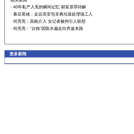
相关新闻
·
40年私产入宪的瞬间记忆 财富原罪待解
·
幕后英雄：走近高安屯非典垃圾处理场工人
·
何亮亮：高检介入 女记者被拘引人联想
·
何亮亮：“台独”因陈水扁走向穷途末路
更多新闻