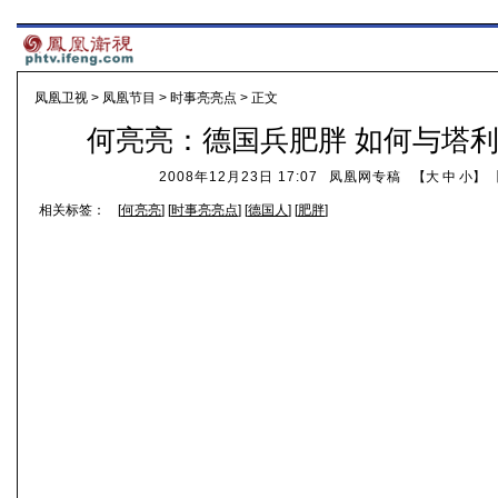
凤凰卫视
>
凤凰节目
>
时事亮亮点
> 正文
何亮亮：德国兵肥胖 如何与塔
2008年12月23日 17:07
凤凰网专稿
【
大
中
小
】 
相关标签：
[
何亮亮
] [
时事亮亮点
] [
德国人
] [
肥胖
]