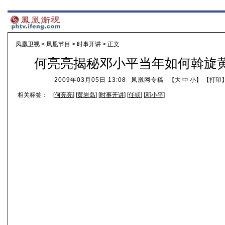
凤凰卫视
>
凤凰节目
>
时事开讲
> 正文
何亮亮揭秘邓小平当年如何斡旋
2009年03月05日 13:08
凤凰网专稿
【
大
中
小
】 【
打印
相关标签：
[
何亮亮
] [
黄岩岛
] [
时事开讲
] [
任韧
] [
邓小平
]