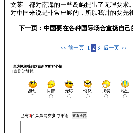
文莱，都对南海的一些岛屿提出了无理要求
对中国来说是非常严峻的，所以我讲的要先
下一页：中国要在各种国际场合宣扬自己
<< 前一页
1
2
3
后一页 >>
请选择您看到这篇新闻时的心情
[
查看心情排行
]
感动
同情
无聊
愤怒
搞笑
难过
已有
0
位凤凰网友参与评论