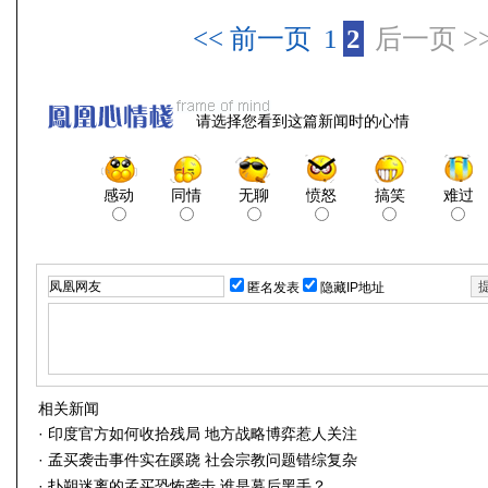
<< 前一页
1
2
后一页 >
请选择您看到这篇新闻时的心情
感动
同情
无聊
愤怒
搞笑
难过
匿名发表
隐藏IP地址
相关新闻
·
印度官方如何收拾残局 地方战略博弈惹人关注
·
孟买袭击事件实在蹊跷 社会宗教问题错综复杂
·
扑朔迷离的孟买恐怖袭击 谁是幕后黑手？