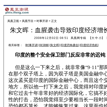
凤凰卫视
>
凤凰节目
>
时事开讲
> 正文
朱文晖：血腥袭击导致印度经济增
2008年12月02日 08:51
凤凰网专稿
【
大
中
小
】 
相关标签：
[
时事开讲
] [
何润锋
] [
朱文晖
] [
印度恐怖袭击
] [
印度经济危机
]
印度的整个安全保卫部门反应非常的迟钝
但是这么一下来之后，就非常像“9·11”
在那个双子塔上，因为双子塔是美国金融中
这次孟买是印度的国际金融中心，而且这个
地方，所以他一打下来之后，我觉得对印度
和它过去十年非常好的经济国际化，它搞不
性的打击，恐怕我觉得至少要相当长一段时
恐怕都不算长，才能够恢复过来。这里面也