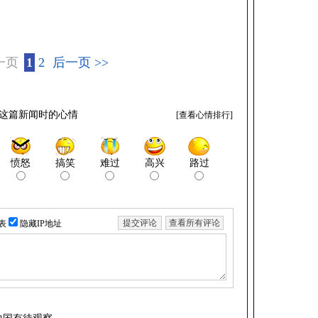
一页
1
2
后一页 >>
这篇新闻时的心情
[
查看心情排行
]
愤怒
搞笑
难过
高兴
路过
表
隐藏IP地址