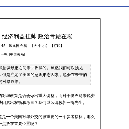
：经济利益挂帅 政治骨鲠在喉
:45
凤凰网专稿
【
大
中
小
】 【
打印
】
郭一鸣
] [
中美关系
]
和意识形态之间来回摇摆的。虽然我们可以预见，
，但是注定了美国的意识形态因素，也会在未来的
的对华政策。
的对华政策是否会做出重大调整，而对于奥巴马来说变
些因素出权衡和考量？我们继续请教郭一鸣先生。
益是一个美国对华外交的很重要的一个参考指标，那么
一点放在首要位置呢？