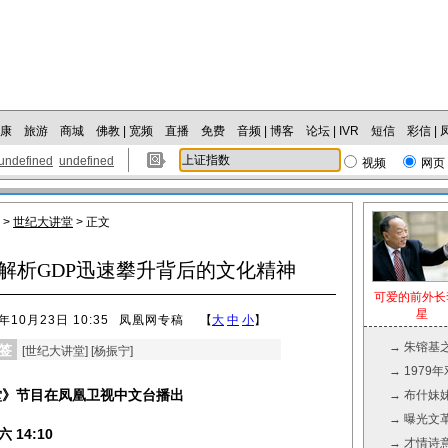
康
旅游
商城
佛教
|
宽频
直播
免费
音频
|
博客
论坛
|
IVR
短信
彩信
|
undefined
undefined
视频
网页
>
世纪大讲堂
> 正文
解析GDP迅速攀升背后的文化精神
可爱的前外长
星
年10月23日 10:35
凤凰网专稿
【
大
中
小
】
→
朱镕基
签
[
世纪大讲堂
] [
杨振宁
]
→
1979
堂》节目在凤凰卫视中文台播出
→
布什妹
→
曝光文革
14:10
→
才情诗