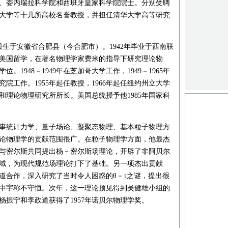
、委内瑞拉科学院和西班牙皇家科学院院士。分别受聘
大学等十几所高校名誉教授，并担任清华大学高等研究
22日生于安徽省合肥县（今合肥市）。1942年毕业于西南联
年去美国留学，在著名物理学家费米的指导下研究理论物
学位。1948－1949年在芝加哥大学工作，1949－1965年
院工作。1955年起任教授，1966年起任纽约州立大学
和理论物理研究所所长。美国总统授予他1985年国家科
事统计力学、量子场论、凝聚态物理、基本粒子物理方
论物理学的贡献范围很广。在粒子物理学方面，他最杰
4年与密尔斯共同提出杨－密尔斯场理论，开辟了非阿贝尔
域，为现代规范场理论打下了基础。另一项杰出贡献
李政道合作，深入研究了当时令人困惑的θ－τ之谜，提出很
中宇称不守恒。次年，这一理论预见得到吴健雄小组的
杨振宁和李政道获得了1957年诺贝尔物理学奖。