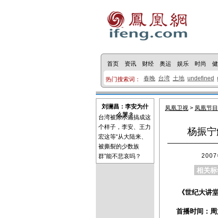
首页
资讯
财经
奥运
娱乐
时尚
健
春晚
台湾
土地
undefined
热门搜索词：
刘澜昌：李安为什
凤凰卫视
>
凤凰节目
么哭？
台湾被陈水扁搞成这
个样子，李安、王力
杨振宁
宏这等“从大陆来、
被撕裂的少数族
2007
群”能不悲哀吗？
相关标
《世纪大讲
首播时间：周六 