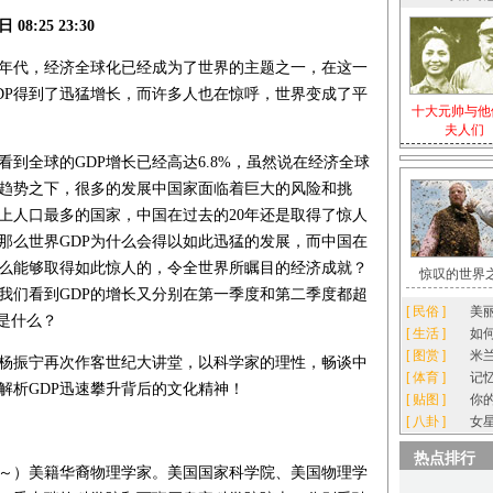
8:25 23:30
0年代，经济全球化已经成为了世界的主题之一，在这一
DP得到了迅猛增长，而许多人也在惊呼，世界变成了平
十大元帅与他
夫人们
们看到全球的GDP增长已经高达6.8%，虽然说在经济全球
趋势之下，很多的发展中国家面临着巨大的风险和挑
上人口最多的国家，中国在过去的20年还是取得了惊人
那么世界GDP为什么会得以如此迅猛的发展，而中国在
什么能够取得如此惊人的，令全世界所瞩目的经济成就？
惊叹的世界
年，我们看到GDP的增长又分别在第一季度和第二季度都超
[
民俗
]
美
源是什么？
[
生活
]
如
[
图赏
]
米
杨振宁再次作客世纪大讲堂，以科学家的理性，畅谈中
[
体育
]
记忆
解析GDP迅速攀升背后的文化精神！
[
贴图
]
你
[
八卦
]
女
热点排行
22～）美籍华裔物理学家。美国国家科学院、美国物理学