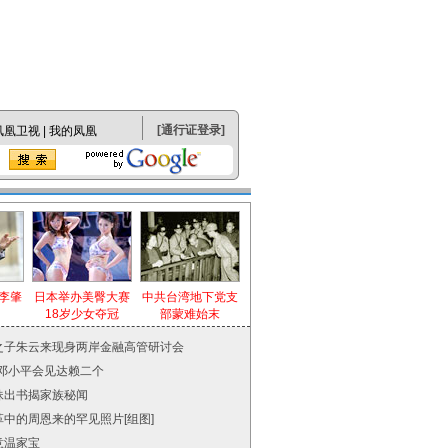
[
通行证登录
]
凤凰卫视
|
我的凤凰
李肇
日本举办美臀大赛
中共台湾地下党支
18岁少女夺冠
部蒙难始末
之子朱云来现身两岸金融高管研讨会
年邓小平会见达赖二个
妹出书揭家族秘闻
中的周恩来的罕见照片[组图]
意温家宝