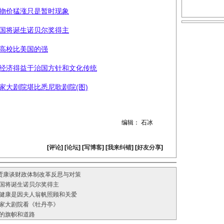
物价猛涨只是暂时现象
国将诞生诺贝尔奖得主
高校比美国的强
经济得益于治国方针和文化传统
家大剧院堪比悉尼歌剧院(图)
编辑： 石冰
[
评论
] [
论坛
] [
写博客
] [
我来纠错
] [
好友分享
]
”贾康谈财政体制改革反思与对策
国将诞生诺贝尔奖得主
健康是因夫人翁帆照顾和关爱
家大剧院看《牡丹亭》
的旗帜和道路