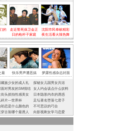
们的
走近誓死保卫金正
沈阳市民奉献精彩
日的枪杆子家庭
夜生活看火辣热舞
之最
快乐男声遭恶搞
梦露性感杂志封面
丽藏族少女的成人礼
探秘女儿国男女共浴
何面对男友的SM情结
女人约会该点什么饮料
兰街头抓拍性感美女
日本隐形内衣的诱惑
碎片---世界杯
足坛著名堕落七君子
的初恋是什么颜色的
不可思议的巧合
星穿古装哪个最诱人
向影视剩女学习恋爱