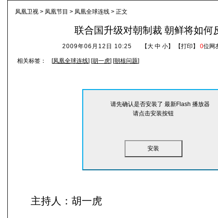
凤凰卫视
>
凤凰节目
>
凤凰全球连线
> 正文
联合国升级对朝制裁 朝鲜将如何
2009年06月12日 10:25
【
大
中
小
】 【
打印
】
0
位网
相关标签：
[
凤凰全球连线
] [
胡一虎
] [
朝核问题
]
请先确认是否安装了 最新Flash 播放器
请点击安装按钮
安装
主持人：胡一虎