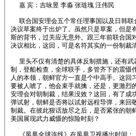
嘉 宾：吉咏昱 李淼 张琏瑰 汪伟民
联合国安理会五个常任理事国以及日韩联
决议草案终于出炉了。虽然只是草案，但是
斯的背书，过关应无意外。跟三年前联合国对朝
决议相比，这回，可是名符其实的一份制裁
里头不仅有清楚的具体反制措施，还有武
制，登船检查，全球联手，多管齐下的震慑
人的本领，朝鲜官方一直是个中高手。这回
要被人唬了，他会束手就擒，还是，更激烈
安理会对朝制裁，结果没效？这回，有了成
弹试射，朝鲜是否将以试射远程导弹，来回
制裁。在彼此狠话放尽之后，是否紧张的朝
美国展现武力威慑的惊险时刻？
《凤凰全球连线》在凤凰卫视播出时间：