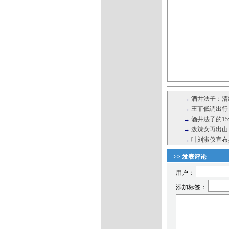
→
酒井法子：清
→
王菲低调出行 
→
酒井法子的15
→
泼辣女再出山
→
叶刘淑仪宣布
>> 发表评论
用户：
添加标签：