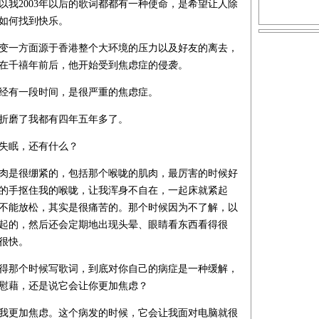
以我2003年以后的歌词都都有一种使命，是希望让人除
如何找到快乐。
变一方面源于香港整个大环境的压力以及好友的离去，
在千禧年前后，他开始受到焦虑症的侵袭。
经有一段时间，是很严重的焦虑症。
折磨了我都有四年五年多了。
失眠，还有什么？
肉是很绷紧的，包括那个喉咙的肌肉，最厉害的时候好
的手抠住我的喉咙，让我浑身不自在，一起床就紧起
不能放松，其实是很痛苦的。那个时候因为不了解，以
起的，然后还会定期地出现头晕、眼睛看东西看得很
很快。
得那个时候写歌词，到底对你自己的病症是一种缓解，
慰藉，还是说它会让你更加焦虑？
我更加焦虑。这个病发的时候，它会让我面对电脑就很