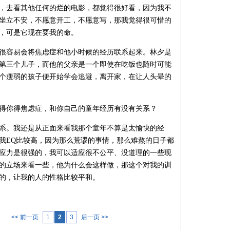
，去看其他任何的烂的电影，都觉得很好看，因为我不
坐立不安，不愿意开工，不愿意写，那我觉得很可惜的
，可是它现在要我的命。
很容易会将焦虑症和他小时候的经历联系起来。林夕是
第三个儿子，而他的父亲是一个即使在吃饭也随时可能
个瘦弱的孩子便开始学会逃避，离开家，在让人头晕的
得你得焦虑症，和你自己的童年经历有没有关系？
系。我还是从正面来看我那个童年不算是太愉快的经
我EQ比较高，因为那么荒谬的事情，那么难熬的日子都
应力是很强的，我可以适应很不公平、没道理的一些现
的立场来看一些，他为什么会这样做，那这个对我的训
的，让我的人的性格比较平和。
<< 前一页
1
2
3
后一页 >>