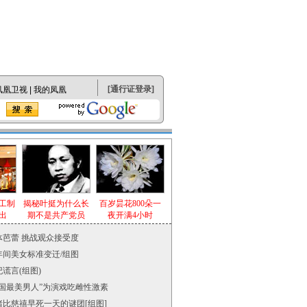
[
通行证登录
]
凤凰卫视
|
我的凤凰
手工制
揭秘叶挺为什么长
百岁昙花800朵一
出
期不是共产党员
夜开满4小时
体芭蕾 挑战观众接受度
年间美女标准变迁/组图
谎言(组图)
中国最美男人”为演戏吃雌性激素
绪比慈禧早死一天的谜团[组图]