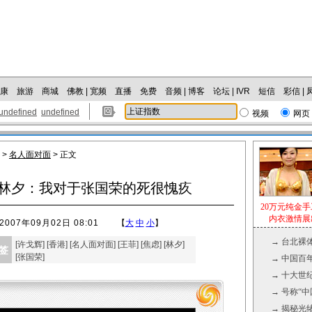
康
旅游
商城
佛教
|
宽频
直播
免费
音频
|
博客
论坛
|
IVR
短信
彩信
|
undefined
undefined
视频
网页
>
名人面对面
> 正文
林夕：我对于张国荣的死很愧疚
20万元纯金
内衣激情展
2007年09月02日 08:01
【
大
中
小
】
→
台北裸
[
许戈辉
] [
香港
] [
名人面对面
] [
王菲
] [
焦虑
] [
林夕
]
签
[
张国荣
]
→
中国百
→
十大世纪
→
号称“
→
揭秘光