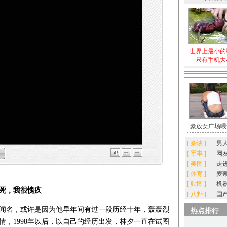
世界上最小的
只有手机大
豪放女广场喂
[
杂谈
]
男
[
军事
]
网
[
美图
]
走
[
体育
]
麦
[
贴图
]
机
死，我很愧疚
[
八卦
]
国
闻名，或许是因为他早年间有过一段历经十年，轰轰烈
热点排行
情，1998年以后，以自己的经历出发，林夕一直在试图