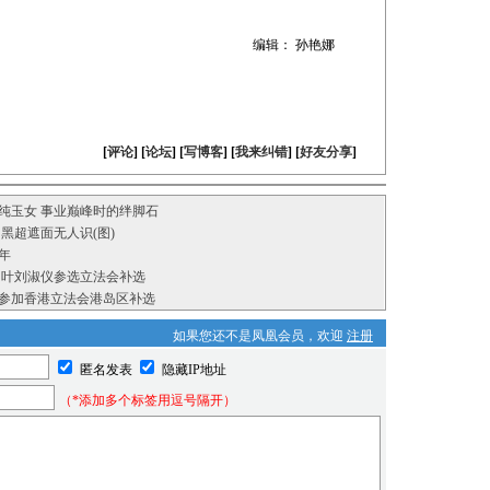
编辑： 孙艳娜
[
评论
] [
论坛
] [
写博客
] [
我来纠错
] [
好友分享
]
纯玉女 事业巅峰时的绊脚石
黑超遮面无人识(图)
年
 叶刘淑仪参选立法会补选
参加香港立法会港岛区补选
如果您还不是凤凰会员，欢迎
注册
匿名发表
隐藏IP地址
（*添加多个标签用逗号隔开）