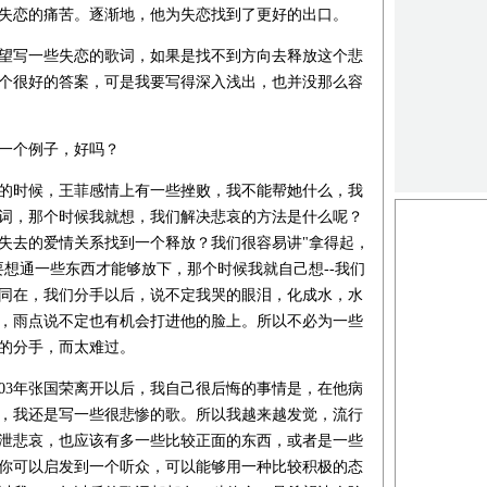
失恋的痛苦。逐渐地，他为失恋找到了更好的出口。
望写一些失恋的歌词，如果是找不到方向去释放这个悲
个很好的答案，可是我要写得深入浅出，也并没那么容
一个例子，好吗？
8年的时候，王菲感情上有一些挫败，我不能帮她什么，我
词，那个时候我就想，我们解决悲哀的方法是什么呢？
失去的爱情关系找到一个释放？我们很容易讲"拿得起，
要想通一些东西才能够放下，那个时候我就自己想--我们
同在，我们分手以后，说不定我哭的眼泪，化成水，水
，雨点说不定也有机会打进他的脸上。所以不必为一些
的分手，而太难过。
003年张国荣离开以后，我自己很后悔的事情是，在他病
，我还是写一些很悲惨的歌。所以我越来越发觉，流行
泄悲哀，也应该有多一些比较正面的东西，或者是一些
你可以启发到一个听众，可以能够用一种比较积极的态