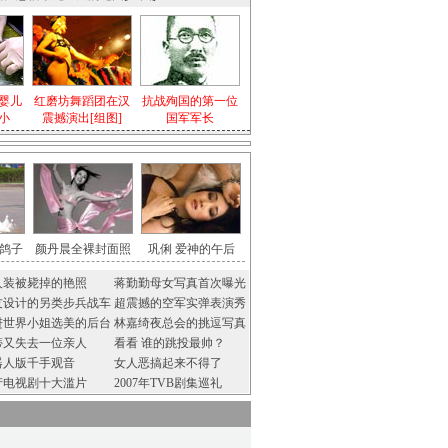
婴儿
红磨坊舞蹈团在汉
抗战殉国的第一位
小
震撼演出[组图]
国军军长
鸽子
颜丹晨全裸封面照
巩俐 爱神的午后
人装被毙掉的艳照
蒋勤勤母女写真首次曝光
友设计的另类步兵战车
超震撼的空军实弹表演秀
进世界小姐选美的后台
林嘉绮夜总会的挑逗写真
蒂又失去一位亲人
看看 谁的跳投最帅？
器人版千手观音
女人恶搞起来不得了
产电视剧十大滥片
2007年TVB剧集巡礼