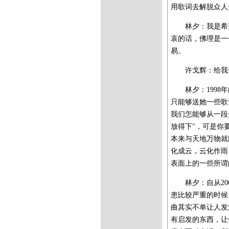
用歌词去解脱众人
林夕：我是希
哀的话，佛理是一
易。
许戈辉：给我
林夕：199
只能够送她一些歌
我们怎能够从一段
放得下"，可是你
本来与天地万物就
化成云，云化作雨
表面上的一些所谓
林夕：自从2
患比较严重的时候
曲其实不单让人发
有启发的东西，让