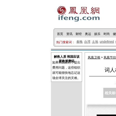
首页
资讯
财经
奥运
娱乐
时尚
健
春晚
台湾
土地
undefined
热门搜索词：
解救人质 韩国应该
凤凰卫视
>
凤凰节目
要救援费吗
如果韩国政府不提出
费用问题，这些组织
词人
就可能很快地忘记这
场全球关注的灾难。
相关标