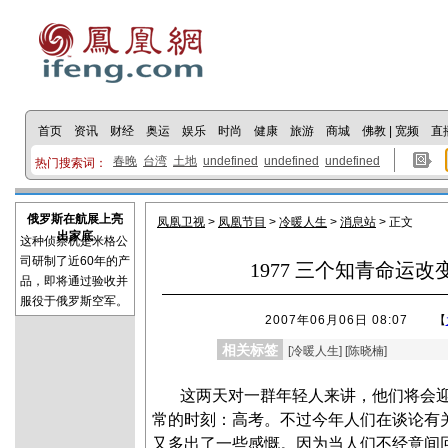
首页
资讯
财经
奥运
娱乐
时尚
健康
旅游
商城
佛教
|
宽频
直
春晚
台湾
土地
undefined
undefined
undefined
热门搜索词：
俄罗斯在航展上亮
凤凰卫视
>
凤凰节目
>
冷暖人生
>
消息站
> 正文
出家底
这种侦察机是米格公
司研制了近60年的产
1977 三个知青命运
品，即将通过验收并
服役于俄罗斯空军。
2007年06月06日 08:07
【
相关标签
[
冷暖人生
] [
陈晓楠
]
这两天对一群年轻人来讲，他们将会
常的时刻：高考。不过今年人们在谈论有
又多出了一些感慨。因为当人们不经意间