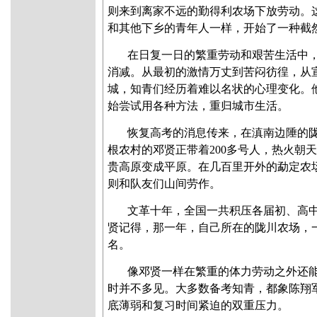
则来到离家不远的勤得利农场下放劳动。
和其他下乡的青年人一样，开始了一种截
在日复一日的繁重劳动和艰苦生活中
消减。从最初的激情万丈到苦闷彷徨，从
城，知青们经历着难以名状的心理变化。
始尝试用各种方法，重归城市生活。
恢复高考的消息传来，在滇南边陲的
根农村的邓贤正带着200多号人，热火朝天
贵高原变成平原。在几百里开外的勐定农
则和队友们山间劳作。
文革十年，全国一共积压各届初、高
贤记得，那一年，自己所在的陇川农场，
名。
像邓贤一样在繁重的体力劳动之外还
时并不多见。大多数备考知青，都象陈翔
底薄弱和复习时间紧迫的双重压力。