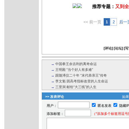
推荐专题：
又到全
<< 前一页
1
2
后一页
[
评论
] [
论坛
] [
写
→
中国拳王余吉利的离奇命运
→
王明殿 “当个好人有多难”
→
跟随溥仪二十年 “末代恭亲王”传奇
→
李文魁 因高考指标改变的人生命运
→
三里洞 献给“大三线”的人生
>> 发表评论
如
用户：
匿名发表
隐藏I
添加标签：
（*添加多个标签用逗号