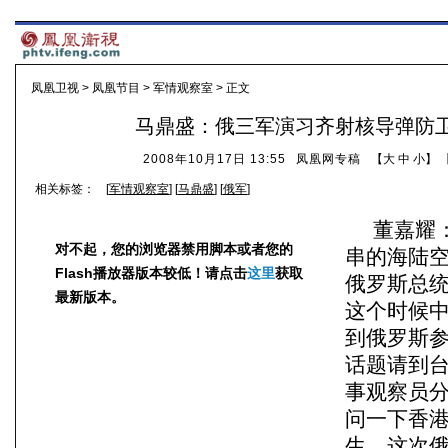
凤凰卫视
>
凤凰节目
>
军情观察室
> 正文
马鼎盛：俄三军演习齐射核导弹防
2008年10月17日 13:55
凤凰网专稿
【
大
中
小
】 
相关标签：
[
军情观察室
] [
马鼎盛
] [
俄军
]
董嘉耀
对不起，您的浏览器禁用脚本或者您的
串的海陆
Flash播放器版本较低！请点击
这里
获取
俄罗斯总
最新版本。
这个时候
到俄罗斯
话题请到
事观察员
问一下香
生，这次