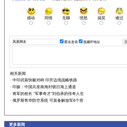
感动
同情
无聊
愤怒
搞笑
难过
匿名发表
隐藏IP地址
相关新闻
·
中印武装快艇对峙 印开边境战略铁路
·
印媒：中国兵发南海封锁日海上通道
·
将军的校长 “军事奇才”刘伯承的传奇人生
·
俄罗斯售华防空系统 可装备解放军8个营
更多新闻