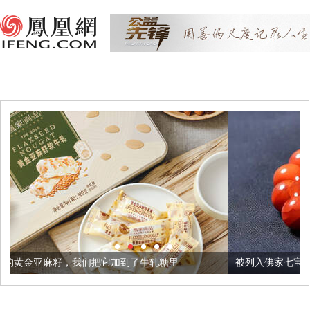
把它加到了牛轧糖里
被列入佛家七宝的它到底有多美？