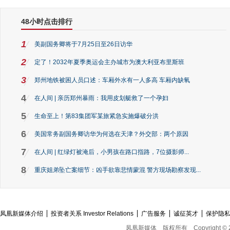
48小时点击排行
1
美副国务卿将于7月25日至26日访华
2
定了！2032年夏季奥运会主办城市为澳大利亚布里斯班
3
郑州地铁被困人员口述：车厢外水有一人多高 车厢内缺氧
4
在人间 | 亲历郑州暴雨：我用皮划艇救了一个孕妇
5
生命至上！第83集团军某旅紧急实施爆破分洪
6
美国常务副国务卿访华为何选在天津？外交部：两个原因
7
在人间 | 红绿灯被淹后，小男孩在路口指路，7位摄影师...
8
重庆姐弟坠亡案细节：凶手欲靠悲情蒙混 警方现场勘察发现...
凤凰新媒体介绍
投资者关系 Investor Relations
广告服务
诚征英才
保护隐
凤凰新媒体
版权所有
Copyright © 