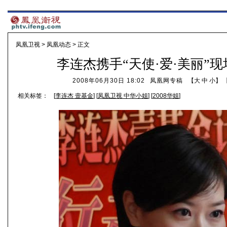
凤凰卫视
>
凤凰动态
> 正文
李连杰携手“天使·爱·美丽”
2008年06月30日 18:02
凤凰网专稿
【
大
中
小
】 
相关标签：
[
李连杰 壹基金
] [
凤凰卫视 中华小姐
] [
2008华姐
]