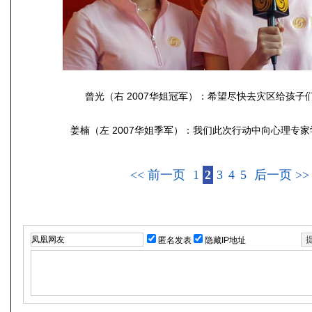
曾光（右 2007华姐冠军）：希望尽快去灾区给孩子
姜楠（左 2007华姐季军）：我们此次行动中向心理专
<< 前一页
1
2
3
4
5
后一页 >>
匿名发表
隐藏IP地址