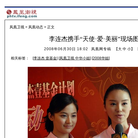
凤凰卫视
>
凤凰动态
> 正文
李连杰携手“天使·爱·美丽”现场
2008年06月30日 18:02
凤凰网专稿
【
大
中
小
】 
相关标签：
[
李连杰 壹基金
] [
凤凰卫视 中华小姐
] [
2008华姐
]