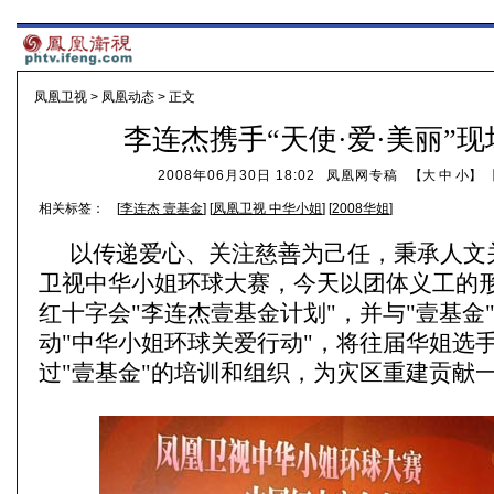
凤凰卫视
>
凤凰动态
> 正文
李连杰携手“天使·爱·美丽”
2008年06月30日 18:02
凤凰网专稿
【
大
中
小
】 
相关标签：
[
李连杰 壹基金
] [
凤凰卫视 中华小姐
] [
2008华姐
]
以传递爱心、关注慈善为己任，秉承人文
卫视中华小姐环球大赛，今天以团体义工的
红十字会"李连杰壹基金计划"，并与"壹基金
动"中华小姐环球关爱行动"，将往届华姐选
过"壹基金"的培训和组织，为灾区重建贡献