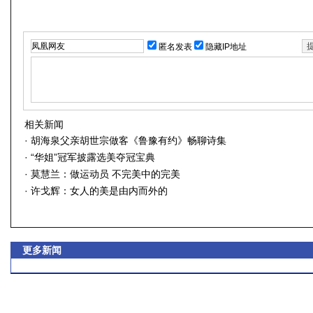
匿名发表
隐藏IP地址
相关新闻
·
胡海泉父亲胡世宗做客《鲁豫有约》畅聊诗集
·
“华姐”冠军披露选美夺冠宝典
·
莫慧兰：做运动员 不完美中的完美
·
许戈辉：女人的美是由内而外的
更多新闻