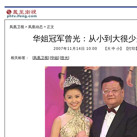
凤凰卫视
>
凤凰动态
> 正文
华姐冠军曾光：从小到大很少
2007年11月14日 10:00
【
大
中
小
】 【
打印
相关标签：
[
凤凰卫视
] [
华姐
] [
曾光
]