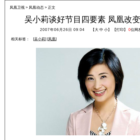
凤凰卫视
>
凤凰动态
> 正文
吴小莉谈好节目四要素 凤凰改
2007年06月26日 09:04
【
大
中
小
】 【
打印
】
0
位网
相关标签：
[
吴小莉
] [
凤凰
]