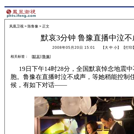
凤凰卫视
>
陈鲁豫
> 正文
默哀3分钟 鲁豫直播中泣不
2008年05月20日 15:01
【
大
中
小
】 【
打印
相关标签：
[
默哀
] [
鲁豫
]
19日下午14时28分，全国默哀悼念地震
胞。鲁豫在直播时泣不成声，等她稍能控制
候，有如下对话——