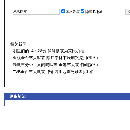
匿名发表
隐藏IP地址
相关新闻
·
明星们的14：28分 静静默哀为灾民祈福
·
亚视全台艺人默哀 陈启泰林韦辰痛哭流泪(组图)
·
静默三分钟 只闻呜咽声 全港艺人哀悼同胞(图)
·
TVB全台艺人默哀 悼念四川地震死难者(组图)
更多新闻