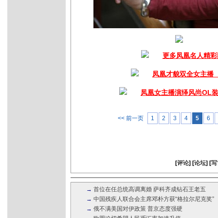
更多凤凰名人精彩
凤凰才貌双全女主播
凤凰女主播演绎风尚OL
<< 前一页
1
2
3
4
5
6
[
评论
] [
论坛
] [
写
→
首位在任总统高调离婚 萨科齐成钻石王老五
→
中国残疾人联合会主席邓朴方获“格拉尔尼克奖”
→
俄不满美国对伊政策 普京态度强硬