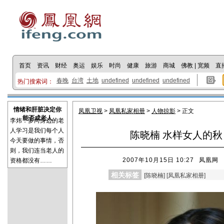
首页
资讯
财经
奥运
娱乐
时尚
健康
旅游
商城
佛教
|
宽频
直
春晚
台湾
土地
undefined
undefined
undefined
热门搜索词：
情绪和肝脏决定你
凤凰卫视
>
凤凰私家相册
>
人物掠影
> 正文
能否成老人
李炜：多向身边的老
人学习是我们每个人
陈晓楠 水样女人的秋
今天要做的事情，否
则，我们连当老人的
2007年10月15日 10:27
凤凰网
资格都没有……
相关标签
[
陈晓楠
] [
凤凰私家相册
]