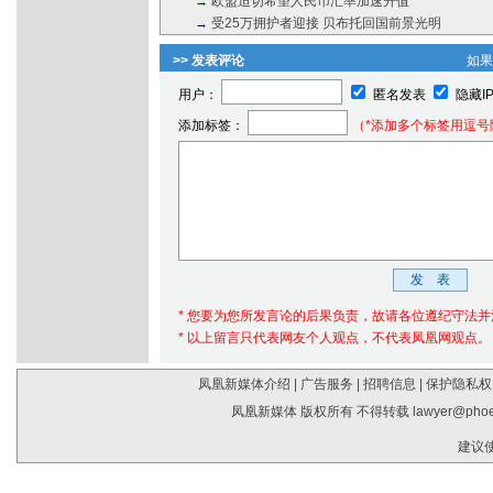
→
欧盟迫切希望人民币汇率加速升值
→
受25万拥护者迎接 贝布托回国前景光明
>> 发表评论
如
用户：
匿名发表
隐藏I
添加标签：
（*添加多个标签用逗号
* 您要为您所发言论的后果负责，故请各位遵纪守法
* 以上留言只代表网友个人观点，不代表凤凰网观点。
凤凰新媒体介绍
|
广告服务
|
招聘信息
|
保护隐私权
凤凰新媒体 版权所有 不得转载
lawyer@phoe
建议使