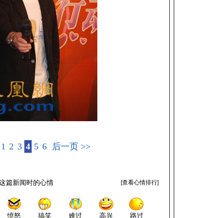
1
2
3
4
5
6
后一页 >>
这篇新闻时的心情
[
查看心情排行
]
愤怒
搞笑
难过
高兴
路过