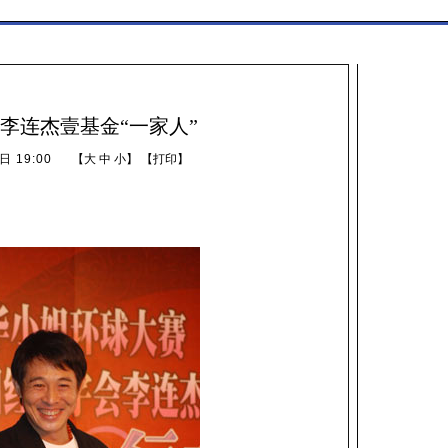
与李连杰壹基金“一家人”
日 19:00
【
大
中
小
】 【
打印
】